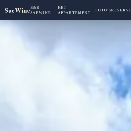
SaeWine
B&B
HET
FOTO'S
RESERV
SAEWINE
APPARTEMENT